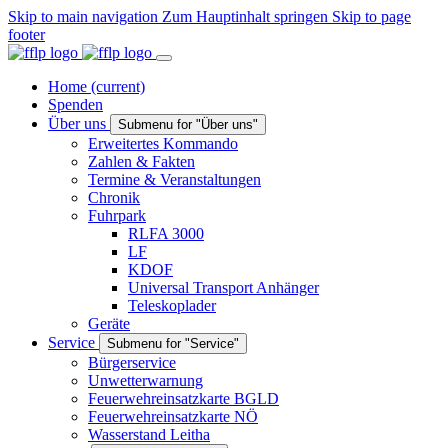
Skip to main navigation
Zum Hauptinhalt springen
Skip to page
footer
Home
(current)
Spenden
Über uns
Submenu for "Über uns"
Erweitertes Kommando
Zahlen & Fakten
Termine & Veranstaltungen
Chronik
Fuhrpark
RLFA 3000
LF
KDOF
Universal Transport Anhänger
Teleskoplader
Geräte
Service
Submenu for "Service"
Bürgerservice
Unwetterwarnung
Feuerwehreinsatzkarte BGLD
Feuerwehreinsatzkarte NÖ
Wasserstand Leitha