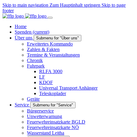
Skip to main navigation
Zum Hauptinhalt springen
Skip to page
footer
Home
Spenden
(current)
Über uns
Submenu for "Über uns"
Erweitertes Kommando
Zahlen & Fakten
Termine & Veranstaltungen
Chronik
Fuhrpark
RLFA 3000
LF
KDOF
Universal Transport Anhänger
Teleskoplader
Geräte
Service
Submenu for "Service"
Bürgerservice
Unwetterwarnung
Feuerwehreinsatzkarte BGLD
Feuerwehreinsatzkarte NÖ
Wasserstand Leitha